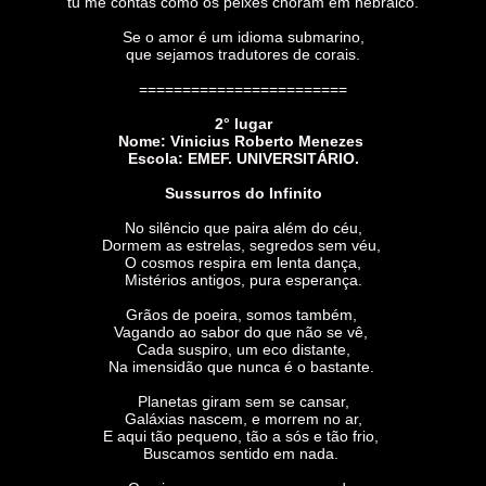
tu me contas como os peixes choram em hebraico.
Se o amor é um idioma submarino,
que sejamos tradutores de corais.
========================
2° lugar
Nome: Vinicius Roberto Menezes
Escola: EMEF. UNIVERSITÁRIO.
Sussurros do Infinito
No silêncio que paira além do céu,
Dormem as estrelas, segredos sem véu,
O cosmos respira em lenta dança,
Mistérios antigos, pura esperança.
Grãos de poeira, somos também,
Vagando ao sabor do que não se vê,
Cada suspiro, um eco distante,
Na imensidão que nunca é o bastante.
Planetas giram sem se cansar,
Galáxias nascem, e morrem no ar,
E aqui tão pequeno, tão a sós e tão frio,
Buscamos sentido em nada.