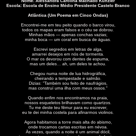
Nome: Alessandra Carolina Machado Kunzler
Escola: Escola de Ensino Médio Presidente Castelo Branco
Atlântica (Um Poema em Cinco Ondas)
Encontrei-me em teu peito quando o barco virou,
todos os mapas eram falsos e o céu se dobrou.
Minhas mãos — apenas conchas vazias;
minha boca — um coral em busca de águas.
Escrevi segredos em letras de alga,
amarrei desejos em nós de tormenta.
O mar os devorou com dentes de espuma,
mas um deles… ah, um deles te achou.
Chegou numa noite de lua hidrográfica,
cheirando a tempestade e salmão.
Dizias: "Também sou feito de naufrágios,
mas construí uma ilha com meus ossos."
Quando enfim nos encontramos na praia,
nossos esqueletos brilhavam como quartzos.
Tu me deste teu fêmur para eu escrever,
eu te dei minha costela para afinarmos violinos.
Agora habitamos a torre mais alta do abismo,
onde trocamos cartas escritas em névoa.
Às vezes, quando a noite é um animal dócil,