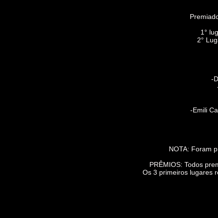
Premiad
1° lu
2° Lug
-D
-Emili C
NOTA: Foram pr
PRÊMIOS: Todos prem
Os 3 primeiros lugares 