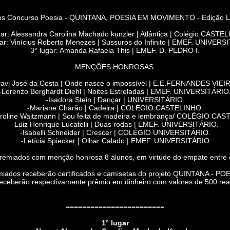
os Concurso Poesia - QUINTANA, POESIA EM MOVIMENTO - Edição 
gar: Alessandra Carolina Machado kunzler | Atlântica | Colégio CASTE
ar: Vinícius Roberto Menezes | Sussuros do Infinito | EMEF. UNIVERS
3° lugar: Amanda Rafaela This | EMEF. D. PEDRO I.
MENÇÕES HONROSAS:
avi José da Costa | Onde nasce o impossível | E.E.FERNANDES VIEI
-Lorenzo Berghardt Diehl | Noites Estreladas | EMEF. UNIVERSITÁRIO
-Isadora Stein | Dançar | UNIVERSITÁRIO.
-Mariane Charão | Cadeira | COLÉGIO CASTELINHO.
aroline Waitzmann | Sou feita de madeira e lembrança/ COLÉGIO CA
-Luiz Henrique Lucatelli | Duas rodas | EMEF. UNIVERSITÁRIO.
-Isabelli Schneider | Crescer | COLÉGIO UNIVERSITÁRIO.
-Letícia Spiecker | Olhar Calado | EMEF. UNIVERSITÁRIO
emiados com menção honrosa 8 alunos, em virtude do empate entre os
iados receberão certificados e camisetas do projeto QUINTANA - 
receberão respectivamente prêmio em dinheiro com valores de 500 reais
========================
1° lugar