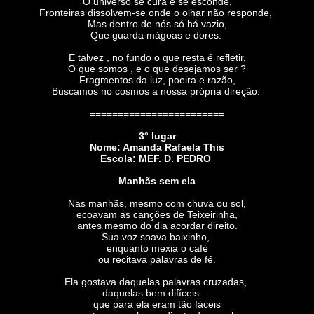
O universo se cura e se esconde,
Fronteiras dissolvem-se onde o olhar não responde,
Mas dentro de nós só há vazio,
Que guarda mágoas e dores.
E talvez , no fundo o que resta é refletir,
O que somos , e o que desejamos ser ?
Fragmentos da luz, poeira e razão,
Buscamos no cosmos a nossa própria direção.
========================
3° lugar
Nome: Amanda Rafaela This
Escola: MEF. D. PEDRO
Manhãs sem ela
Nas manhãs, mesmo com chuva ou sol,
ecoavam as canções de Teixeirinha,
antes mesmo do dia acordar direito.
Sua voz soava baixinho,
enquanto mexia o café
ou recitava palavras de fé.
Ela gostava daquelas palavras cruzadas,
daquelas bem difíceis —
que para ela eram tão fáceis